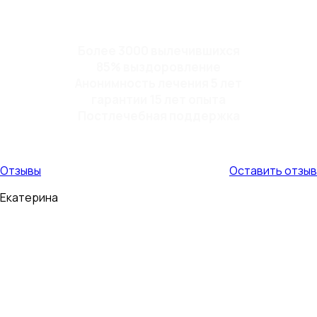
Более 3000 вылечившихся
85% выздоровление
Анонимность лечения 5 лет
гарантии 15 лет опыта
Постлечебная поддержка
Отзывы
Оставить отзыв
Екатерина
Мой муж пил 9 лет. Страшно было то, что в алкогольном
опьянении он становился очень буйным и агрессивным, с
ним страшно было оставаться в одном помещении.
Иногда приходилось в буквальном...