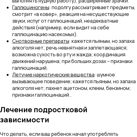
выполнять нудную работу), расширенные зрачки.
Галлюциногены
: подолгу рассматривает предметы,
смотрит «в ковер», реакция на несуществующие
звуки, испуг от галлюцинаций, неадекватные
действия (например, если видит на себе
галлюцинацию насекомых).
Снотворные препараты
: кажется пьяным, но запаха
алкоголя нет; речь невнятная и заплетающаяся;
возможна сухость во рту и жажда; координация
движений нарушена; при больших дозах – признаки
галлюцинаций.
Летучие наркотические вещества
: шумное
вызывающее поведение; кажется пьяным, но запаха
алкоголя нет; пахнет ацетоном, клеем, бензином;
признаки галлюцинаций..
Лечение подростковой
зависимости
Что делать, если ваш ребенок начал употреблять