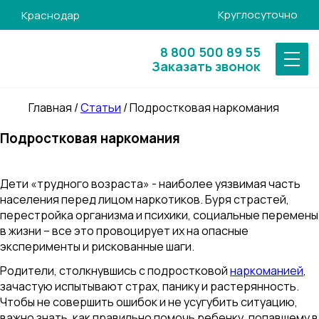
Круглосуточно
Краснодар
8 800 500 89 55
Заказать звонок
Главная
/
Статьи
/
Подростковая наркомания
Подростковая наркомания
Дети «трудного возраста» - наиболее уязвимая часть
населения перед лицом наркотиков. Буря страстей,
перестройка организма и психики, социальные перемены
в жизни – все это провоцирует их на опасные
эксперименты и рискованные шаги.
Родители, столкнувшись с подростковой
наркоманией
,
зачастую испытывают страх, панику и растерянность.
Чтобы не совершить ошибок и не усугубить ситуацию,
важно знать, как правильно помочь ребенку, попавшему в